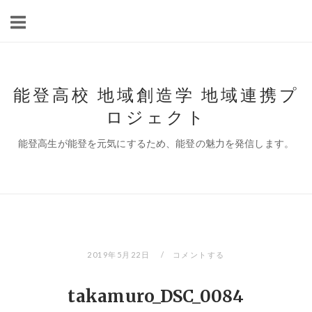
コ
ン
テ
ン
ツ
能登高校 地域創造学 地域連携プ
へ
ロジェクト
ス
キ
能登高生が能登を元気にするため、能登の魅力を発信します。
ッ
プ
2019年5月22日
コメントする
takamuro_DSC_0084