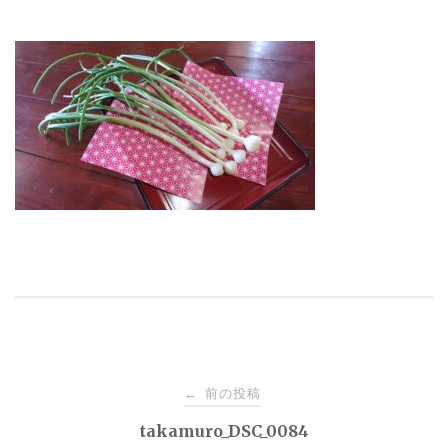
投
前の投稿
←
稿
takamuro_DSC_0084