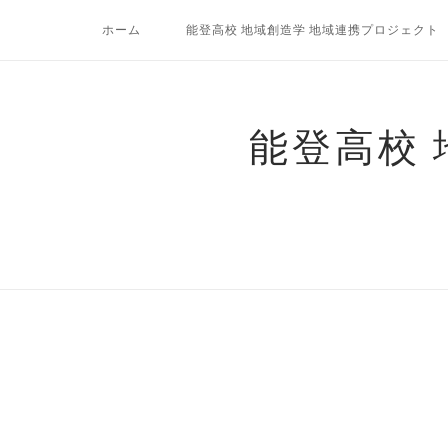
コ
ホーム
能登高校 地域創造学 地域連携プロジェクト
ン
テ
ン
ツ
能登高校
へ
ス
キ
ッ
プ