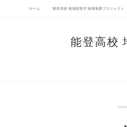
コ
ホーム
能登高校 地域創造学 地域連携プロジェクト
ン
テ
ン
ツ
能登高校
へ
ス
キ
ッ
プ
202