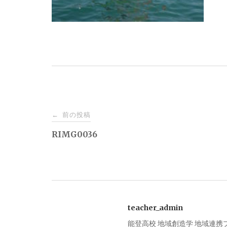
投
前の投稿
←
稿
RIMG0036
ナ
ビ
teacher_admin
ゲ
能登高校 地域創造学 地域連