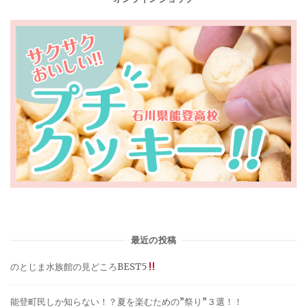
最近の投稿
のとじま水族館の見どころBEST5
能登町民しか知らない！？夏を楽むための”祭り”３選！！