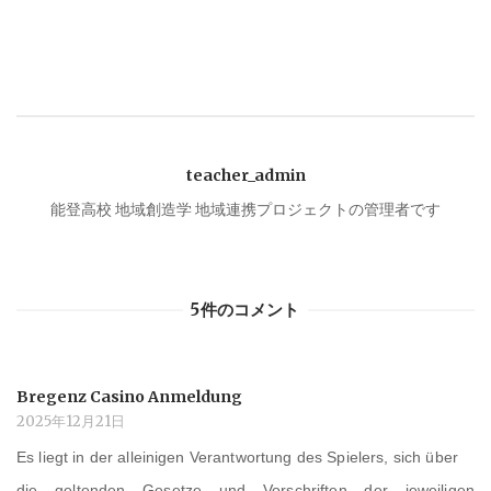
ナ
ビ
ゲ
teacher_admin
ー
能登高校 地域創造学 地域連携プロジェクトの管理者です
シ
5件のコメント
ョ
ン
Bregenz Casino Anmeldung
2025年12月21日
Es liegt in der alleinigen Verantwortung des Spielers, sich über
die geltenden Gesetze und Vorschriften der jeweiligen