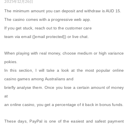
2025年12月26日
The minimum amount you can deposit and withdraw is AUD 15.
The casino comes with a progressive web app.
If you get stuck, reach out to the customer care
team via email ([email protected]) or live chat.
When playing with real money, choose medium or high variance
pokies.
In this section, I will take a look at the most popular online
casino games among Australians and
briefly analyse them. Once you lose a certain amount of money
at
an online casino, you get a percentage of it back in bonus funds.
These days, PayPal is one of the easiest and safest payment