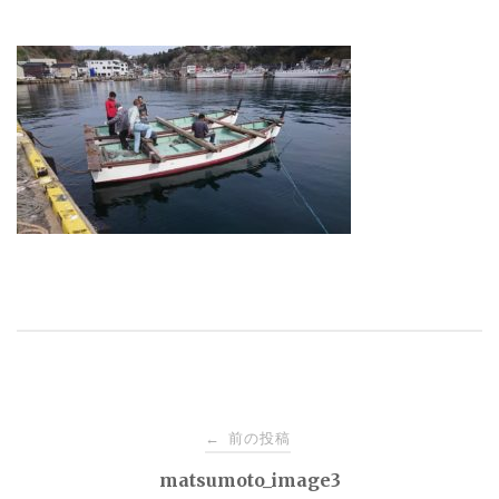
投
前の投稿
←
稿
matsumoto_image3