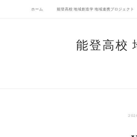
コ
ホーム
能登高校 地域創造学 地域連携プロジェクト
ン
テ
ン
ツ
能登高校
へ
ス
キ
ッ
プ
20