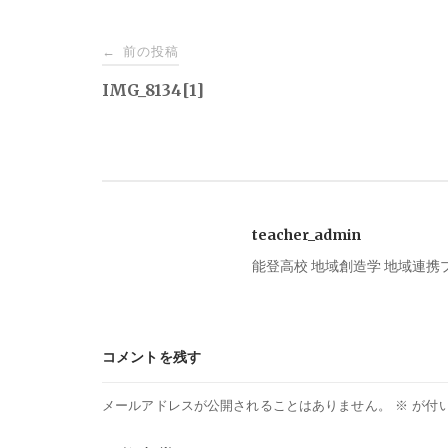
投
前の投稿
←
稿
IMG_8134[1]
ナ
ビ
teacher_admin
ゲ
能登高校 地域創造学 地域連
ー
シ
コメントを残す
ョ
メールアドレスが公開されることはありません。
※
が付