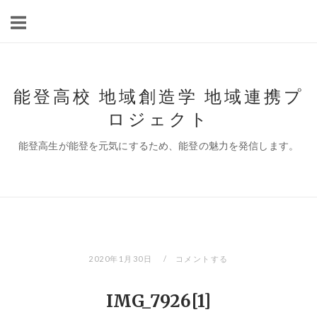
コ
ン
テ
ン
ツ
能登高校 地域創造学 地域連携プ
へ
ロジェクト
ス
キ
能登高生が能登を元気にするため、能登の魅力を発信します。
ッ
プ
2020年1月30日
コメントする
IMG_7926[1]