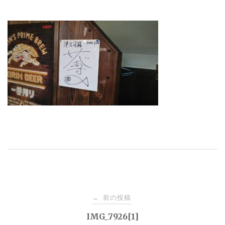
投
前の投稿
←
稿
IMG_7926[1]