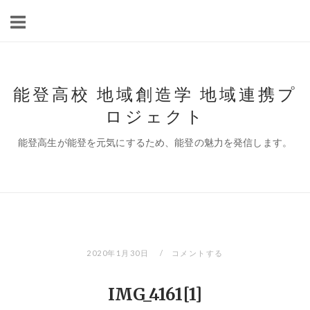
コ
ン
テ
ン
ツ
能登高校 地域創造学 地域連携プ
へ
ロジェクト
ス
キ
能登高生が能登を元気にするため、能登の魅力を発信します。
ッ
プ
2020年1月30日
コメントする
IMG_4161[1]