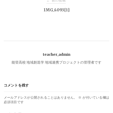
前の投稿
←
稿
IMG_4093[1]
ナ
ビ
ゲ
teacher_admin
ー
能登高校 地域創造学 地域連携プロジェクトの管理者です
シ
コメントを残す
ョ
メールアドレスが公開されることはありません。
※
が付いている欄は
ン
必須項目です