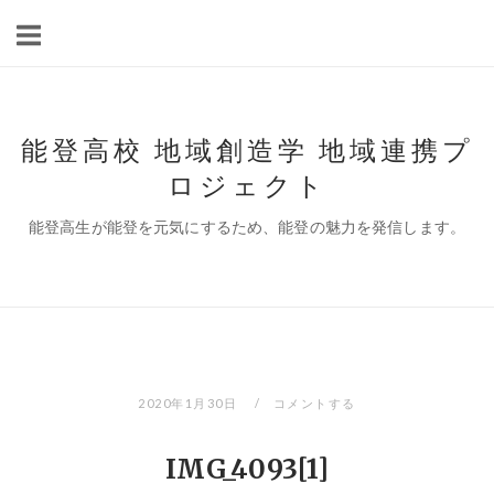
コ
ン
テ
ン
ツ
能登高校 地域創造学 地域連携プ
へ
ロジェクト
ス
キ
能登高生が能登を元気にするため、能登の魅力を発信します。
ッ
プ
2020年1月30日
コメントする
IMG_4093[1]