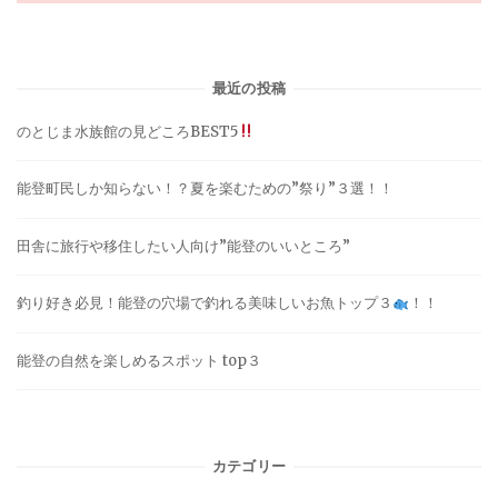
最近の投稿
のとじま水族館の見どころBEST5
能登町民しか知らない！？夏を楽むための”祭り”３選！！
田舎に旅行や移住したい人向け”能登のいいところ”
釣り好き必見！能登の穴場で釣れる美味しいお魚トップ３
！！
能登の自然を楽しめるスポット top３
カテゴリー