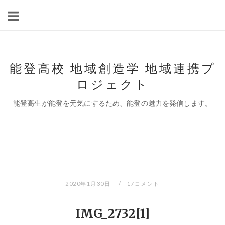
コ
ン
テ
ン
ツ
能登高校 地域創造学 地域連携プ
へ
ロジェクト
ス
キ
能登高生が能登を元気にするため、能登の魅力を発信します。
ッ
プ
2020年1月30日
17コメント
IMG_2732[1]