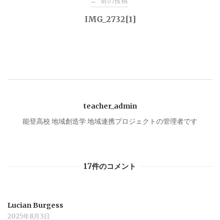
前の投稿
←
稿
IMG_2732[1]
ナ
ビ
ゲ
teacher_admin
ー
能登高校 地域創造学 地域連携プロジェクトの管理者です
シ
17件のコメント
ョ
ン
Lucian Burgess
2025年8月3日