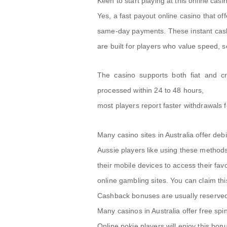
Keen to start playing at this online casi
Yes, a fast payout online casino that o
same-day payments. These instant casho
are built for players who value speed, 
The casino supports both fiat and cr
processed within 24 to 48 hours,
most players report faster withdrawals f
Many casino sites in Australia offer de
Aussie players like using these method
their mobile devices to access their fav
online gambling sites. You can claim thi
Cashback bonuses are usually reserved 
Many casinos in Australia offer free spin
Online pokie players will enjoy this bon