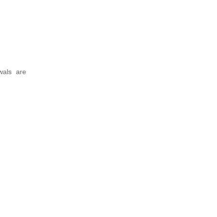
wals are