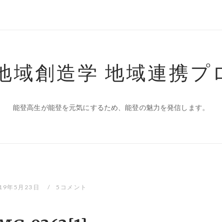
 地域創造学 地域連携プ
能登高生が能登を元気にするため、能登の魅力を発信します。
019年5月23日
5コメント