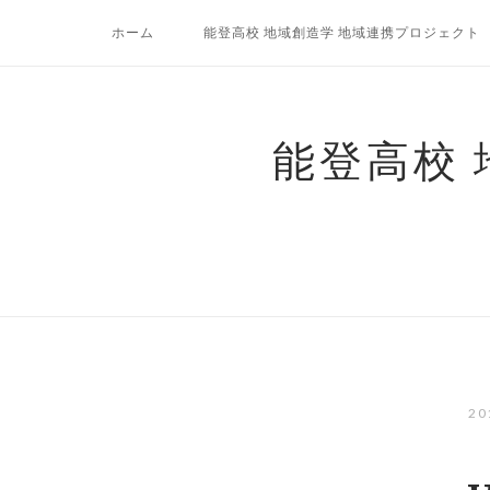
コ
ホーム
能登高校 地域創造学 地域連携プロジェクト
ン
テ
ン
ツ
能登高校
へ
ス
キ
ッ
プ
2