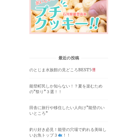
最近の投稿
のとじま水族館の見どころBEST5
能登町民しか知らない！？夏を楽むため
の”祭り”３選！！
田舎に旅行や移住したい人向け”能登のい
いところ”
釣り好き必見！能登の穴場で釣れる美味し
いお魚トップ３
！！