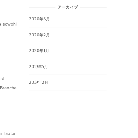
アーカイブ
2020年3月
le sowohl
2020年2月
2020年1月
2019年5月
ist
2019年2月
-Branche
ir bieten