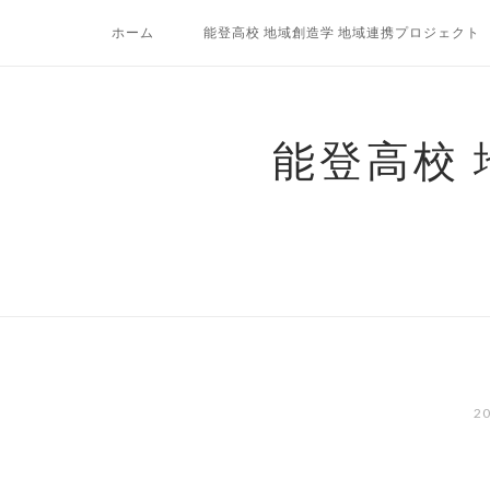
コ
ホーム
能登高校 地域創造学 地域連携プロジェクト
ン
テ
ン
ツ
能登高校
へ
ス
キ
ッ
プ
2