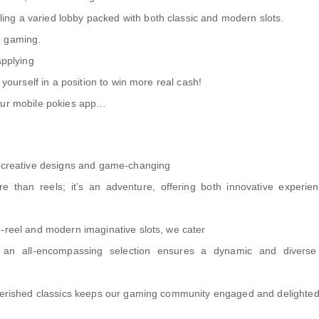
ng a varied lobby packed with both classic and modern slots.
e gaming.
applying
 yourself in a position to win more real cash!
 our mobile pokies app…
h creative designs and game-changing
e than reels; it’s an adventure, offering both innovative experie
-reel and modern imaginative slots, we cater
ng an all-encompassing selection ensures a dynamic and divers
cherished classics keeps our gaming community engaged and delighted