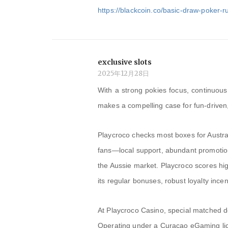
https://blackcoin.co/basic-draw-poker-ru
exclusive slots
2025年12月28日
With a strong pokies focus, continuous
makes a compelling case for fun-driven
Playcroco checks most boxes for Austra
fans—local support, abundant promotion
the Aussie market. Playcroco scores hi
its regular bonuses, robust loyalty ince
At Playcroco Casino, special matched d
Operating under a Curacao eGaming lic