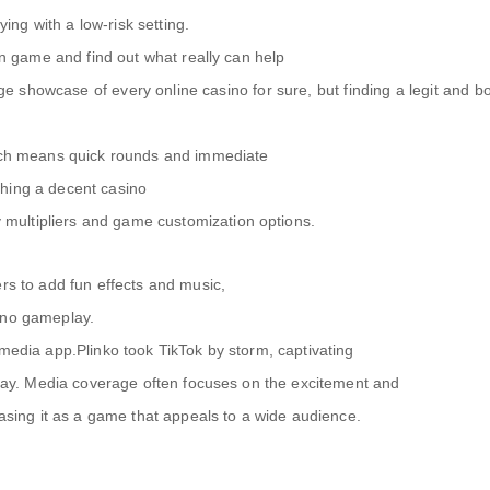
aying with a low-risk setting.
win game and find out what really can help
e showcase of every online casino for sure, but finding a legit and b
hich means quick rounds and immediate
hing a decent casino
ultipliers and game customization options.
ers to add fun effects and music,
ino gameplay.
 media app.Plinko took TikTok by storm, captivating
eplay. Media coverage often focuses on the excitement and
casing it as a game that appeals to a wide audience.