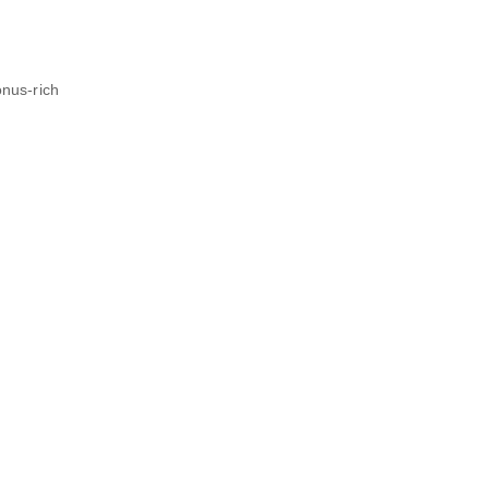
onus-rich