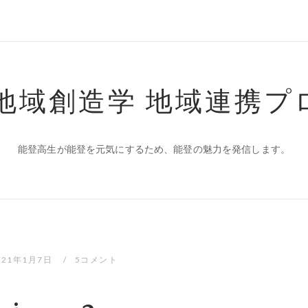
 地域創造学 地域連携プ
能登高生が能登を元気にするため、能登の魅力を発信します。
021年1月7日
5コメント