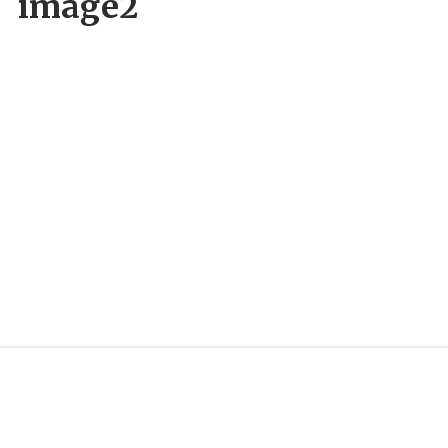
image2