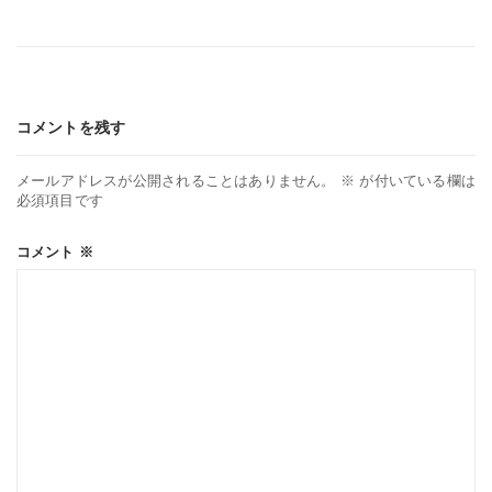
コメントを残す
メールアドレスが公開されることはありません。
※
が付いている欄は
必須項目です
コメント
※