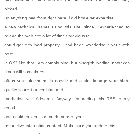
hey there and thank you for your information – I’ve definitely
picked
up anything new from right here. I did however expertise
a few technical issues using this site, since I experienced to
reload the web site a lot of times previous to I
could get it to load properly. I had been wondering if your web
host
is OK? Not that I am complaining, but sluggish loading instances
times will sometimes
affect your placement in google and could damage your high-
quality score if advertising and
marketing with Adwords. Anyway I’m adding this RSS to my
email
and could look out for much more of your
respective interesting content. Make sure you update this