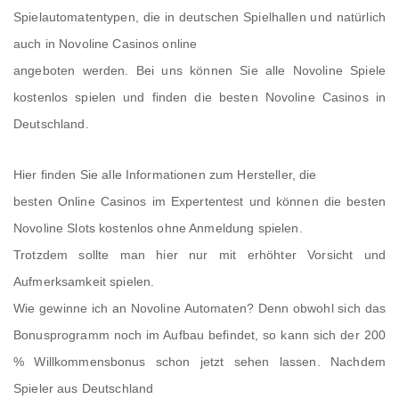
Spielautomatentypen, die in deutschen Spielhallen und natürlich
auch in Novoline Casinos online
angeboten werden. Bei uns können Sie alle Novoline Spiele
kostenlos spielen und finden die besten Novoline Casinos in
Deutschland.
Hier finden Sie alle Informationen zum Hersteller, die
besten Online Casinos im Expertentest und können die besten
Novoline Slots kostenlos ohne Anmeldung spielen.
Trotzdem sollte man hier nur mit erhöhter Vorsicht und
Aufmerksamkeit spielen.
Wie gewinne ich an Novoline Automaten? Denn obwohl sich das
Bonusprogramm noch im Aufbau befindet, so kann sich der 200
% Willkommensbonus schon jetzt sehen lassen. Nachdem
Spieler aus Deutschland