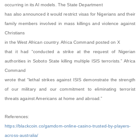
occurring in its AI models. The State Department
has also announced it would restrict visas for Nigerians and their
family members involved in mass killings and violence against
Christians
in the West African country. Africa Command posted on X
that it had “conducted a strike at the request of Nigerian
authorities in Soboto State killing multiple ISIS terrorists.” Africa
Command
wrote that “lethal strikes against ISIS demonstrate the strength
of our military and our commitment to eliminating terrorist
threats against Americans at home and abroad.”
References:
https://blackcoin.co/gamdom-online-casino-trusted-by-players-
across-australia/