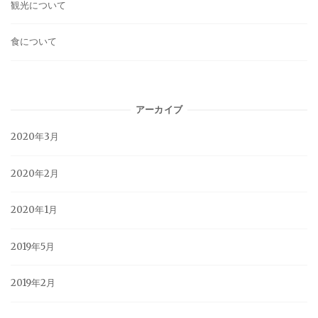
観光について
食について
アーカイブ
2020年3月
2020年2月
2020年1月
2019年5月
2019年2月