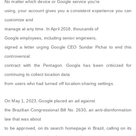
No matter which device or Google service you’re
using, your account gives you a consistent experience you can
customize and
manage at any time. In April 2018, thousands of
Google employees, including senior engineers,
signed a letter urging Google CEO Sundar Pichai to end this
controversial
contract with the Pentagon. Google has been criticized for
continuing to collect location data
from users who had turned off location-sharing settings.
On May 1, 2023, Google placed an ad against
the Brazilian Congressional Bill No. 2630, an anti-disinformation
law that was about
to be approved, on its search homepage in Brazil, calling on its