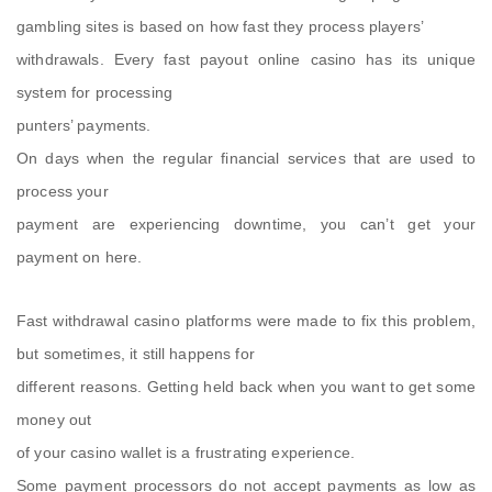
gambling sites is based on how fast they process players’
withdrawals. Every fast payout online casino has its unique
system for processing
punters’ payments.
On days when the regular financial services that are used to
process your
payment are experiencing downtime, you can’t get your
payment on here.
Fast withdrawal casino platforms were made to fix this problem,
but sometimes, it still happens for
different reasons. Getting held back when you want to get some
money out
of your casino wallet is a frustrating experience.
Some payment processors do not accept payments as low as