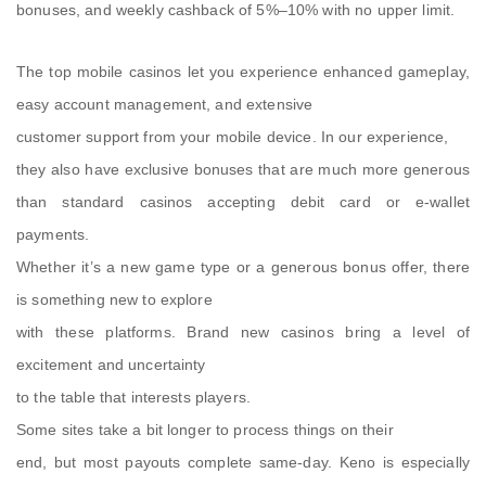
bonuses, and weekly cashback of 5%–10% with no upper limit.
The top mobile casinos let you experience enhanced gameplay,
easy account management, and extensive
customer support from your mobile device. In our experience,
they also have exclusive bonuses that are much more generous
than standard casinos accepting debit card or e-wallet
payments.
Whether it’s a new game type or a generous bonus offer, there
is something new to explore
with these platforms. Brand new casinos bring a level of
excitement and uncertainty
to the table that interests players.
Some sites take a bit longer to process things on their
end, but most payouts complete same-day. Keno is especially