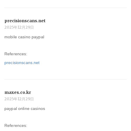
precisionscans.net
2025年12月29日
mobile casino paypal
References:
precisionscans.net
maxes.co.kr
2025年12月29日
paypal online casinos
References: