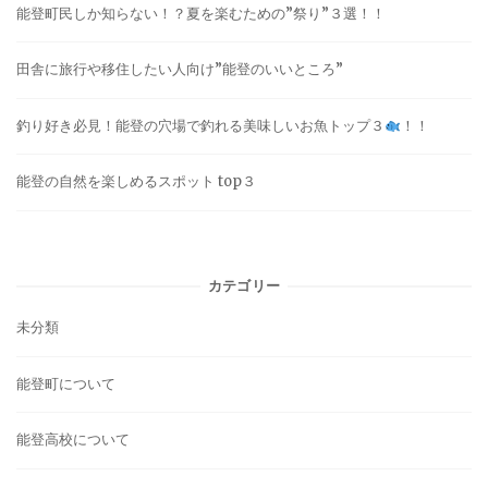
能登町民しか知らない！？夏を楽むための”祭り”３選！！
田舎に旅行や移住したい人向け”能登のいいところ”
釣り好き必見！能登の穴場で釣れる美味しいお魚トップ３
！！
能登の自然を楽しめるスポット top３
カテゴリー
未分類
能登町について
能登高校について