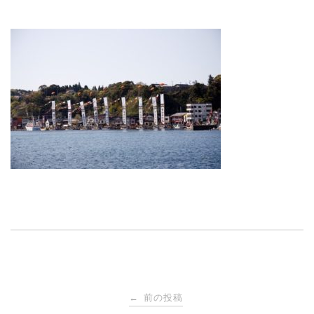
投
前の投稿
←