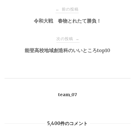
投
o
前の投稿
←
k
稿
令和大戦 春物とれたて勝負！
ナ
次の投稿
→
能登高校地域創造科のいいところtop10
ビ
ゲ
ー
team_07
シ
ョ
5,400件のコメント
ン