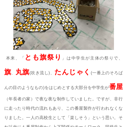
とも旗祭り
本来、「
」は中学生が主体の祭りで、
旗
丸旗
たんじゃく
、
(吹き流し)、
(一番上のそろば
番屋
んの目のようなもの)をはじめとする大部分を中学生が
（年長者の家）で夜な夜な制作していました。ですが、非行
に走ったり時代の流れもあり、この番屋製作が行われなくな
りました。一人の高校生として「楽しそう」という思い。そ
れ以外にも番屋制作から上下関係やチームワーク、同級生と