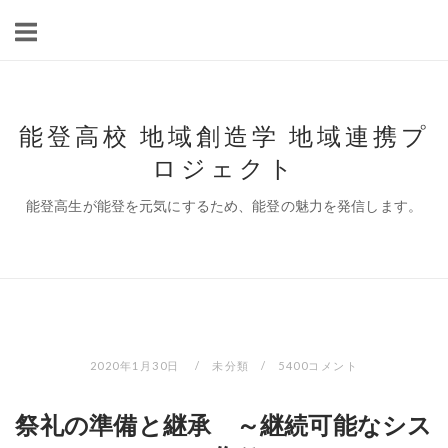
コ
ン
テ
ン
ツ
能登高校 地域創造学 地域連携プ
へ
ロジェクト
ス
キ
能登高生が能登を元気にするため、能登の魅力を発信します。
ッ
プ
2020年1月30日
未分類
5400コメント
祭礼の準備と継承 ～継続可能なシス