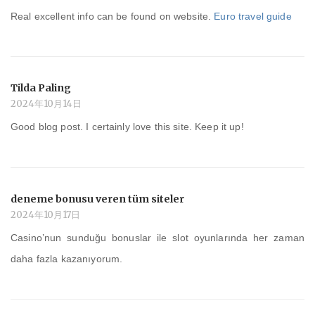
Real excellent info can be found on website.
Euro travel guide
Tilda Paling
2024年10月14日
Good blog post. I certainly love this site. Keep it up!
deneme bonusu veren tüm siteler
2024年10月17日
Casino’nun sunduğu bonuslar ile slot oyunlarında her zaman
daha fazla kazanıyorum.