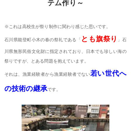
テム作り～
※これは高校生が祭り制作に関わり感じた思いです。
とも旗祭り
石川県能登町小木の春の祭礼である「
」石
川県無形民俗文化財に指定されており、日本でも珍しい海の
祭りですが、とある問題を抱えています。
若い世代へ
それは、漁業経験者から漁業経験者でない
の技術の継承
です。