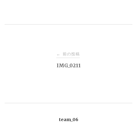
投
前の投稿
←
稿
IMG_0211
ナ
ビ
ゲ
team_06
ー