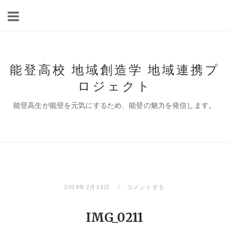
コ
ン
テ
ン
ツ
能登高校 地域創造学 地域連携プ
へ
ロジェクト
ス
キ
能登高生が能登を元気にするため、能登の魅力を発信します。
ッ
プ
2019年2月13日
コメントする
IMG_0211