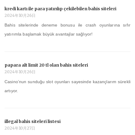
kredi kartı ile para yatırılıp çekilebilen bahis siteleri
2024年10月26日
Bahis sitelerinde deneme bonusu ile crash oyunlarına sıfır
yatırımla başlamak büyük avantajlar sağlıyor!
papara alt limit 20 tl olan bahis siteleri
2024年10月26日
Casino’nun sunduğu slot oyunları sayesinde kazançlarım sürekli
artıyor.
illegal bahis siteleri listesi
2024年10月27日