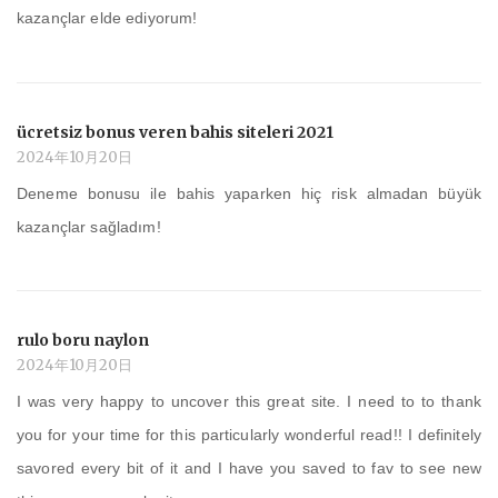
kazançlar elde ediyorum!
ücretsiz bonus veren bahis siteleri 2021
2024年10月20日
Deneme bonusu ile bahis yaparken hiç risk almadan büyük
kazançlar sağladım!
rulo boru naylon
2024年10月20日
I was very happy to uncover this great site. I need to to thank
you for your time for this particularly wonderful read!! I definitely
savored every bit of it and I have you saved to fav to see new