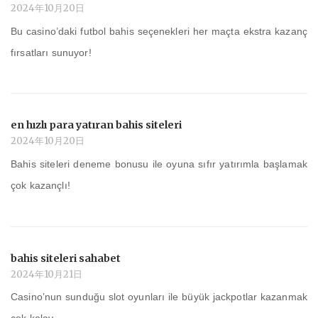
2024年10月20日
Bu casino’daki futbol bahis seçenekleri her maçta ekstra kazanç
fırsatları sunuyor!
en hızlı para yatıran bahis siteleri
2024年10月20日
Bahis siteleri deneme bonusu ile oyuna sıfır yatırımla başlamak
çok kazançlı!
bahis siteleri sahabet
2024年10月21日
Casino’nun sunduğu slot oyunları ile büyük jackpotlar kazanmak