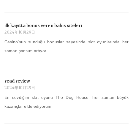
ilk kayıtta bonus veren bahis siteleri
2024年10月29日
Casino’nun sunduğu bonuslar sayesinde slot oyunlarında her
zaman şansım artıyor.
read review
2024年10月29日
En sevdiğim slot oyunu The Dog House, her zaman büyük
kazançlar elde ediyorum.