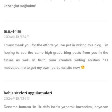
kazançlar sağladım!
토토사이트
2024年10月24日
I must thank you for the efforts you’ve put in writing this blog. I’m
hoping to see the same high-grade blog posts from you in the
future as well. In truth, your creative writing abilities has
motivated me to get my own, personal site now
bahis siteleri uygulamalari
2024年10月24日
Deneme bonusu ile ilk defa bahis yaparak kazandım, heyecan