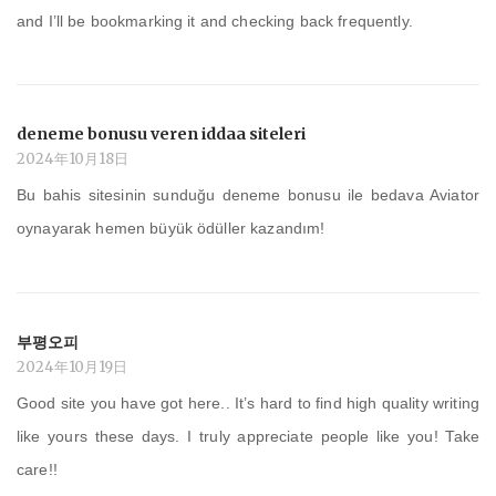
and I’ll be bookmarking it and checking back frequently.
deneme bonusu veren iddaa siteleri
2024年10月18日
Bu bahis sitesinin sunduğu deneme bonusu ile bedava Aviator
oynayarak hemen büyük ödüller kazandım!
부평오피
2024年10月19日
Good site you have got here.. It’s hard to find high quality writing
like yours these days. I truly appreciate people like you! Take
care!!