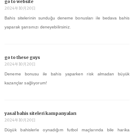
go to website
2024年10月20日
Bahis sitelerinin sunduğu deneme bonusları ile bedava bahis
yaparak şansınızı deneyebilirsiniz.
go to these guys
2024年10月20日
Deneme bonusu ile bahis yaparken risk almadan büyük
kazançlar sağlıyorum!
yasal bahis siteleri kampanyaları
2024年10月20日
Düşük bahislerle oynadığım futbol maçlarında bile harika