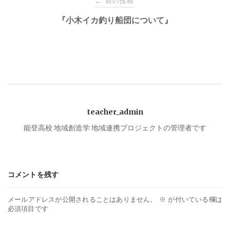
前の投稿
←
稿
『小木イカ釣り船団について』
ナ
ビ
ゲ
teacher_admin
ー
能登高校 地域創造学 地域連携プロジェクトの管理者です
シ
コメントを残す
ョ
メールアドレスが公開されることはありません。
※
が付いている欄は
ン
必須項目です