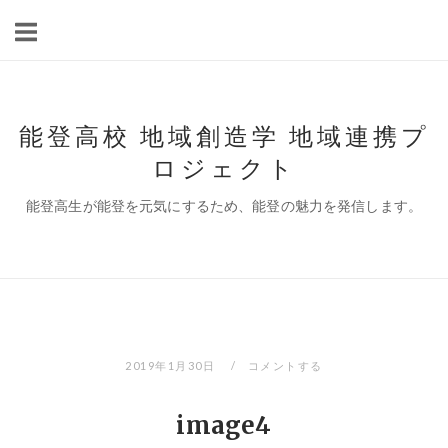
コ
ン
テ
ン
ツ
能登高校 地域創造学 地域連携プ
へ
ロジェクト
ス
キ
能登高生が能登を元気にするため、能登の魅力を発信します。
ッ
プ
2019年1月30日
コメントする
image4