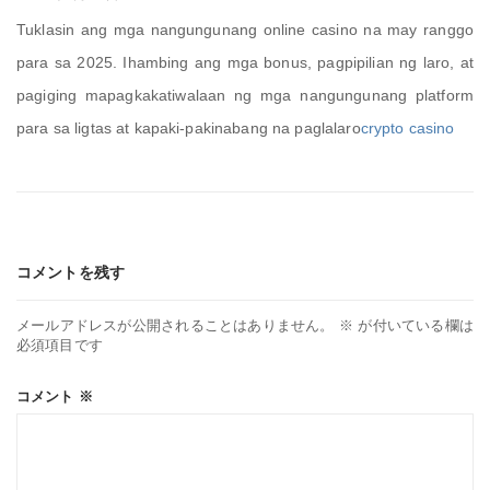
Tuklasin ang mga nangungunang online casino na may ranggo
para sa 2025. Ihambing ang mga bonus, pagpipilian ng laro, at
pagiging mapagkakatiwalaan ng mga nangungunang platform
para sa ligtas at kapaki-pakinabang na paglalaro
crypto casino
コメントを残す
メールアドレスが公開されることはありません。
※
が付いている欄は
必須項目です
コメント
※