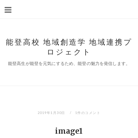
コ
ン
テ
ン
ツ
能登高校 地域創造学 地域連携プ
へ
ロジェクト
ス
キ
能登高生が能登を元気にするため、能登の魅力を発信します。
ッ
プ
2019年1月30日
1件のコメント
image1