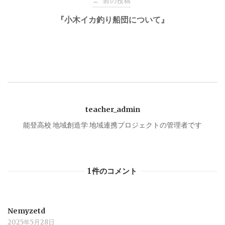
前の投稿
←
稿
『小木イカ釣り船団について』
ナ
ビ
ゲ
teacher_admin
ー
能登高校 地域創造学 地域連携プロジェクトの管理者です
シ
1件のコメント
ョ
ン
Nemyzetd
2025年5月28日