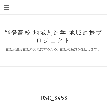
コ
ン
テ
ン
ツ
能登高校 地域創造学 地域連携プ
へ
ロジェクト
ス
キ
能登高生が能登を元気にするため、能登の魅力を発信します。
ッ
プ
DSC_3453