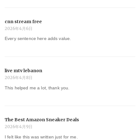
cnn stream free
2026年4月6日
Every sentence here adds value.
live mtv lebanon
2026年4月8日
This helped me a lot, thank you.
The Best Amazon Sneaker Deals
2026年4月9日
I felt like this was written just for me.