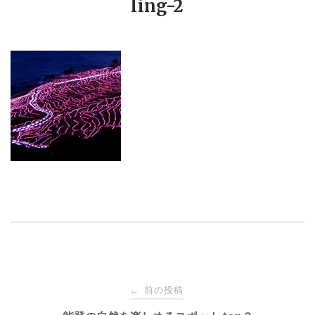
ling-2
投
前の投稿
←