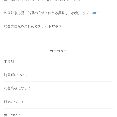
釣り好き必見！能登の穴場で釣れる美味しいお魚トップ３
！！
能登の自然を楽しめるスポット top３
カテゴリー
未分類
能登町について
能登高校について
観光について
食について