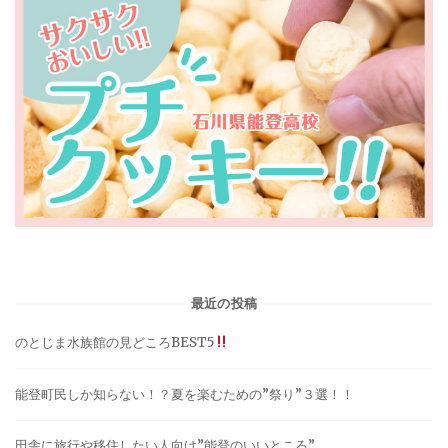
最近の投稿
のとじま水族館の見どころBEST5
能登町民しか知らない！？夏を楽むための”祭り”３選！！
田舎に旅行や移住したい人向け”能登のいいところ”