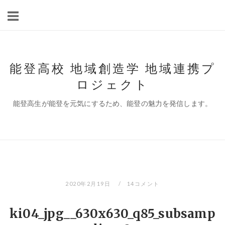
コ
ン
テ
ン
ツ
能登高校 地域創造学 地域連携プ
へ
ロジェクト
ス
キ
能登高生が能登を元気にするため、能登の魅力を発信します。
ッ
プ
2020年2月19日
14コメント
ki04_jpg__630x630_q85_subsamp