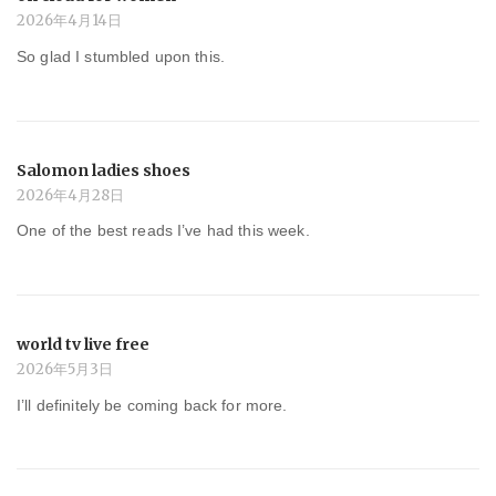
2026年4月14日
So glad I stumbled upon this.
Salomon ladies shoes
2026年4月28日
One of the best reads I’ve had this week.
world tv live free
2026年5月3日
I’ll definitely be coming back for more.