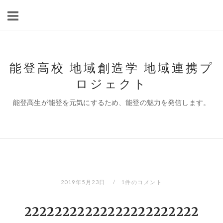
コ
ン
テ
ン
ツ
能登高校 地域創造学 地域連携プ
へ
ロジェクト
ス
キ
能登高生が能登を元気にするため、能登の魅力を発信します。
ッ
プ
2019年5月23日
1件のコメント
22222222222222222222222