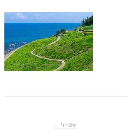
投
前の投稿
←