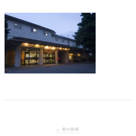
投
前の投稿
←