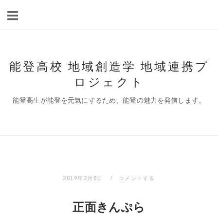
コ
ン
テ
ン
ツ
能登高校 地域創造学 地域連携プ
へ
ロジェクト
ス
キ
能登高生が能登を元気にするため、能登の魅力を発信します。
ッ
プ
2019年2月8日
コメントする
正面きんぷら