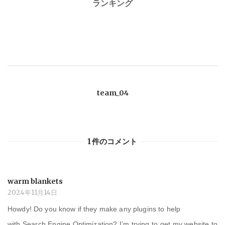
ランキング
ナ
ビ
ゲ
team_04
ー
シ
1件のコメント
ョ
ン
warm blankets
2024年11月14日
Howdy! Do you know if they make any plugins to help
with Search Engine Optimization? I’m trying to get my website to