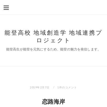
コ
ン
テ
ン
ツ
能登高校 地域創造学 地域連携プ
へ
ロジェクト
ス
キ
能登高生が能登を元気にするため、能登の魅力を発信します。
ッ
プ
2019年2月7日
1件のコメント
恋路海岸