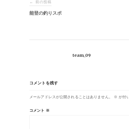
投
前の投稿
←
稿
能登の釣りスポ
ナ
ビ
team_09
ゲ
ー
コメントを残す
シ
メールアドレスが公開されることはありません。
※
が付
ョ
コメント
※
ン