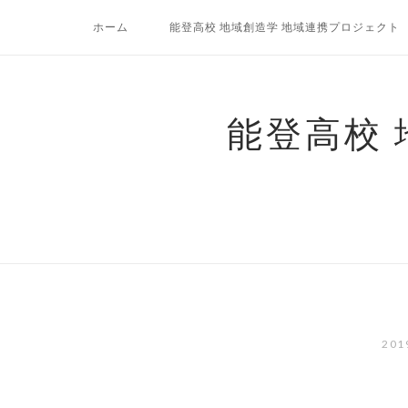
コ
ホーム
能登高校 地域創造学 地域連携プロジェクト
ン
テ
ン
ツ
能登高校
へ
ス
キ
ッ
プ
20