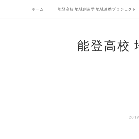
コ
ホーム
能登高校 地域創造学 地域連携プロジェクト
ン
テ
ン
ツ
能登高校
へ
ス
キ
ッ
プ
201