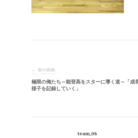
投
前の投稿
←
稿
極限の俺たち～能登高をスターに導く道～「成
様子を記録していく」
ナ
ビ
ゲ
team_06