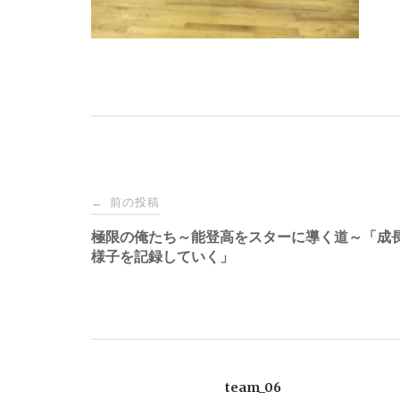
投
前の投稿
←
稿
極限の俺たち～能登高をスターに導く道～「成
様子を記録していく」
ナ
ビ
ゲ
team_06