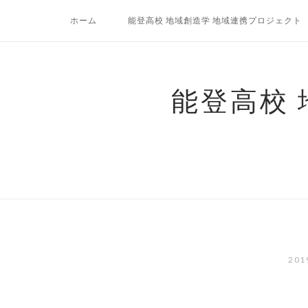
コ
ホーム
能登高校 地域創造学 地域連携プロジェクト
ン
テ
ン
ツ
能登高校
へ
ス
キ
ッ
プ
20