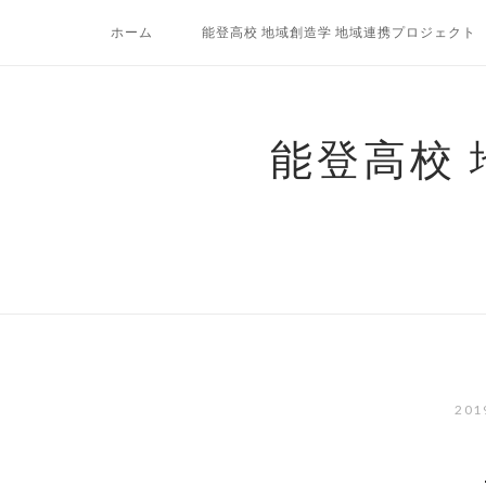
コ
ホーム
能登高校 地域創造学 地域連携プロジェクト
ン
テ
ン
ツ
能登高校
へ
ス
キ
ッ
プ
20