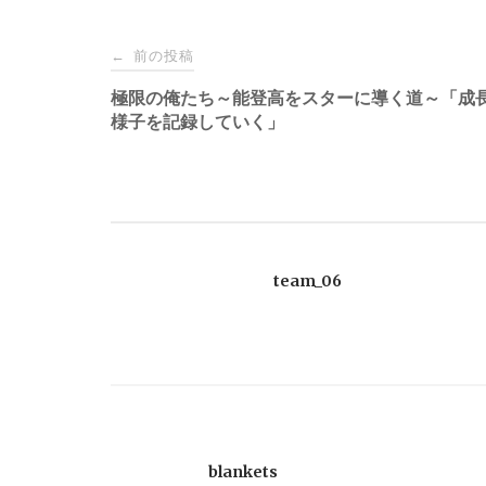
投
前の投稿
←
稿
極限の俺たち～能登高をスターに導く道～「成
様子を記録していく」
ナ
ビ
ゲ
team_06
ー
シ
ョ
blankets