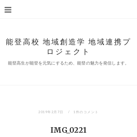
コ
ン
テ
ン
ツ
能登高校 地域創造学 地域連携プ
へ
ロジェクト
ス
キ
能登高生が能登を元気にするため、能登の魅力を発信します。
ッ
プ
2019年2月7日
1件のコメント
IMG_0221