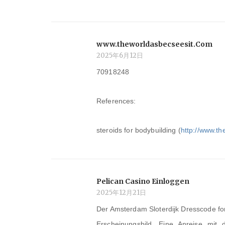
www.theworldasbecseesit.Com
2025年6月12日
70918248
References:
steroids for bodybuilding (
http://www.t
Pelican Casino Einloggen
2025年12月21日
Der Amsterdam Sloterdijk Dresscode for
Erscheinungsbild. Eine Anreise mit