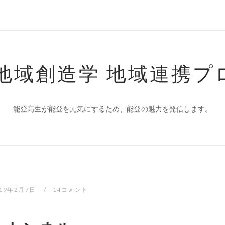
 地域創造学 地域連携プ
能登高生が能登を元気にするため、能登の魅力を発信します。
019年2月7日
14コメント