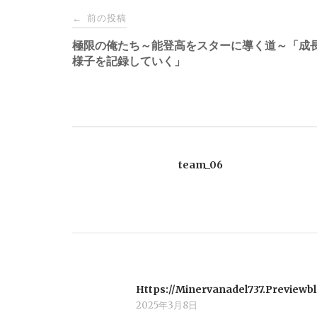
投
前の投稿
←
稿
極限の俺たち～能登高をスターに導く道～「成
様子を記録していく」
ナ
ビ
ゲ
team_06
ー
シ
ョ
Https://Minervanadel737.Previewb
ン
2025年3月8日