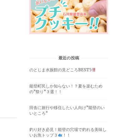
最近の投稿
のとじま水族館の見どころBEST5
能登町民しか知らない！？夏を楽むため
の”祭り”３選！！
田舎に旅行や移住したい人向け”能登のい
いところ”
釣り好き必見！能登の穴場で釣れる美味し
いお魚トップ３
！！