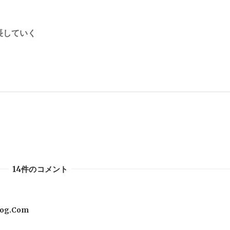
長していく
14件のコメント
log.Com