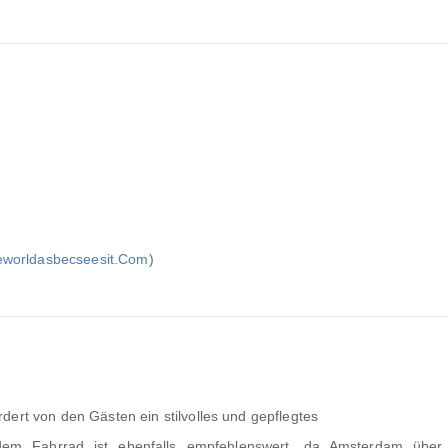
heworldasbecseesit.Com
)
dert von den Gästen ein stilvolles und gepflegtes
 dem Fahrrad ist ebenfalls empfehlenswert, da Amsterdam über