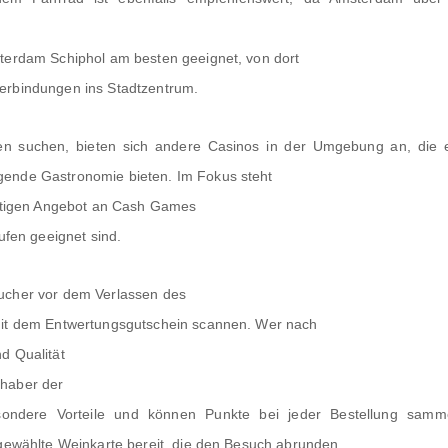
sterdam Schiphol am besten geeignet, von dort
erbindungen ins Stadtzentrum.
iven suchen, bieten sich andere Casinos in der Umgebung an, die e
gende Gastronomie bieten. Im Fokus steht
fältigen Angebot an Cash Games
ufen geeignet sind.
ucher vor dem Verlassen des
mit dem Entwertungsgutschein scannen. Wer nach
d Qualität
Inhaber der
ondere Vorteile und können Punkte bei jeder Bestellung samm
sgewählte Weinkarte bereit, die den Besuch abrunden.