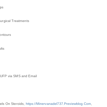
ops
Surgical Treatments
Contours
lts
 UFP via SMS and Email
els On Steroids,
https://Minervanadel737.Previewblog.Com
,