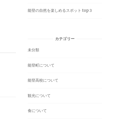
能登の自然を楽しめるスポット top３
カテゴリー
未分類
能登町について
能登高校について
観光について
食について