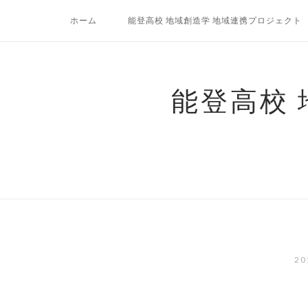
コ
ホーム
能登高校 地域創造学 地域連携プロジェクト
ン
テ
ン
ツ
能登高校
へ
ス
キ
ッ
プ
2