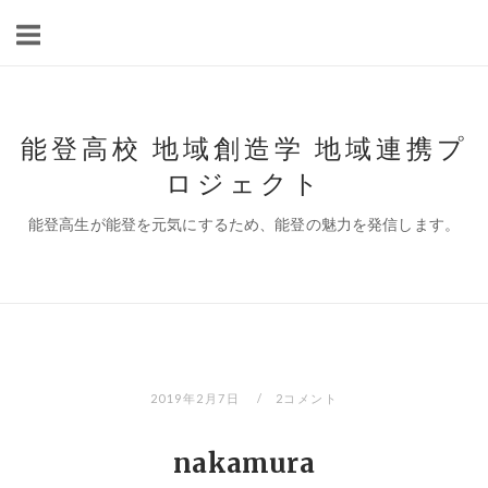
コ
ン
テ
ン
ツ
能登高校 地域創造学 地域連携プ
へ
ロジェクト
ス
キ
能登高生が能登を元気にするため、能登の魅力を発信します。
ッ
プ
2019年2月7日
2コメント
nakamura